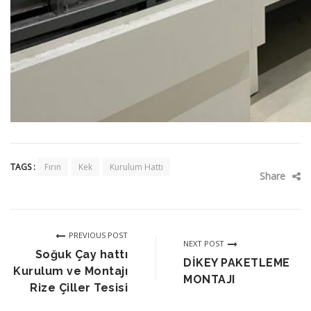
TAGS :
Fırın
Kek
Kurulum Hattı
Share
PREVIOUS POST
NEXT POST
Soğuk Çay hattı
DİKEY PAKETLEME
Kurulum ve Montajı
MONTAJI
Rize Çiller Tesisi