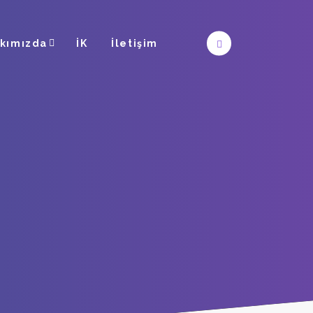
kımızda
İK
İletişim