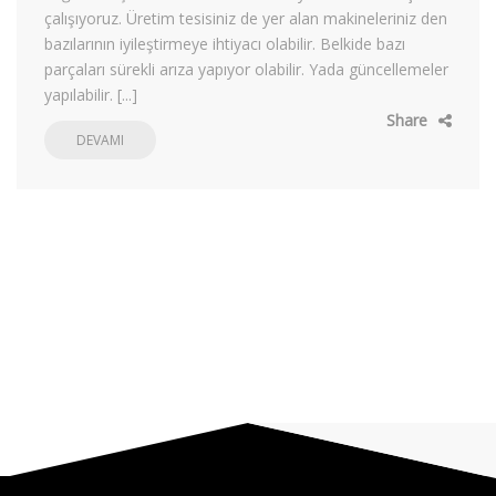
çalışıyoruz. Üretim tesisiniz de yer alan makineleriniz den
bazılarının iyileştirmeye ihtiyacı olabilir. Belkide bazı
parçaları sürekli arıza yapıyor olabilir. Yada güncellemeler
yapılabilir. [...]
Share
DEVAMI