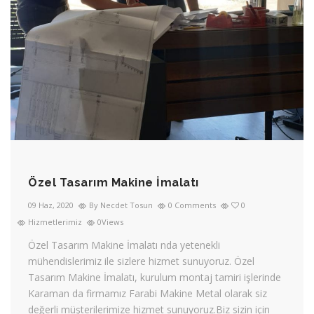
Özel Tasarım Makine İmalatı
09 Haz, 2020
By Necdet Tosun
0 Comments
0
Hizmetlerimiz
0Views
Özel Tasarım Makine İmalatı nda yetenekli
mühendislerimiz ile sizlere hizmet sunuyoruz. Özel
Tasarım Makine İmalatı, kurulum montaj tamiri işlerinde
Karaman da firmamız Farabi Makine Metal olarak siz
değerli müşterilerimize hizmet sunuyoruz.Biz sizin için